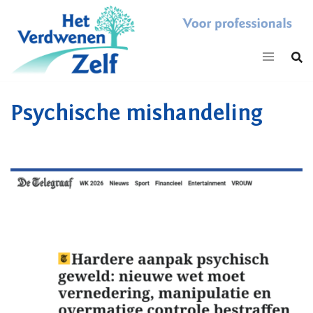
Skip
to
content
Psychische mishandeling