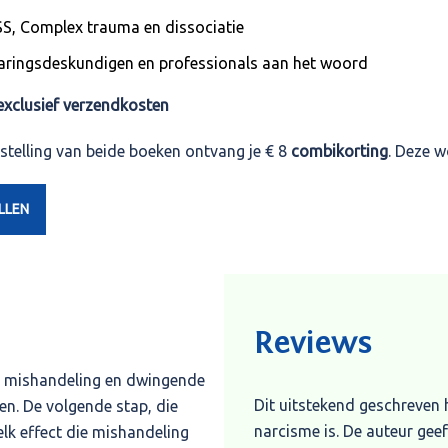
emotionele gevangenis waa
S, Complex trauma en dissociatie
mensen met narcisme of ps
aringsdeskundigen en professionals aan het woord
gedragspatroon van deze 
kunt gaan wapenen tegen v
exclusief verzendkosten
aangeboden krijgt om te he
estelling van beide boeken ontvang je € 8
combikorting
. Deze 
fundament met vele verwij
toegepaste literatuur, nati
LLEN
De naakte waarheid in dit 
deze mensen met (trekken 
tegenkomen in onze maatsch
Ook wordt belicht hoe de h
zozeer uit onwil maar bij 
Reviews
psychisch en emotioneel mis
che mishandeling en dwingende
geven. Gaslighting, indoctr
Dit uitstekend geschreven 
en. De volgende stap, die
ver gaan, dat therapeuten
narcisme is. De auteur geef
elk effect die mishandeling
verkeerde hulp kunnen slach