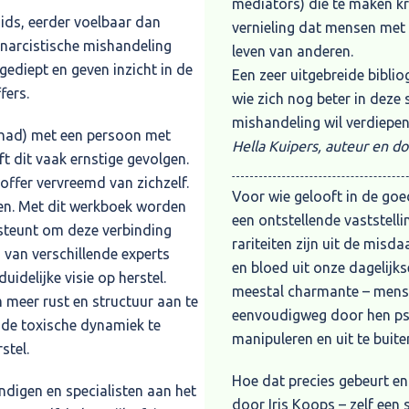
mediators) die te maken k
ids, eerder voelbaar dan
vernieling dat mensen met 
 narcistische mishandeling
leven van anderen.
gediept en geven inzicht in de
Een zeer uitgebreide biblio
fers.
wie zich nog beter in deze
mishandeling wil verdiepen
ehad) met een persoon met
Hella Kuipers, auteur en d
t dit vaak ernstige gevolgen.
offer vervreemd van zichzelf.
Voor wie gelooft in de goe
gen. Met dit werkboek worden
een ontstellende vaststell
rsteunt om deze verbinding
rariteiten zijn uit de mis
n van verschillende experts
en bloed uit onze dagelijks
uidelijke visie op herstel.
meestal charmante – mense
 meer rust en structuur aan te
eenvoudigweg door hen psy
 de toxische dynamiek te
manipuleren en uit te buite
stel.
Hoe dat precies gebeurt en
ndigen en specialisten aan het
door Iris Koops – zelf een 