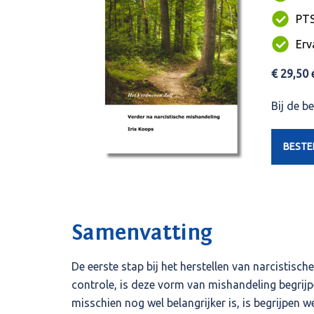
PTS
Erv
€ 29,50 
Bij de b
BESTE
Samenvatting
De eerste stap bij het herstellen van narcistis
controle, is deze vorm van mishandeling begrijp
misschien nog wel belangrijker is, is begrijpen w