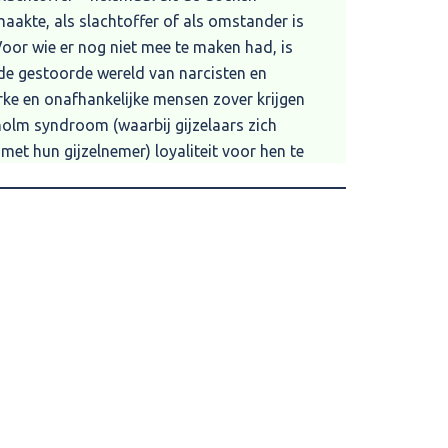
akte, als slachtoffer of als omstander is
Voor wie er nog niet mee te maken had, is
n de gestoorde wereld van narcisten en
rke en onafhankelijke mensen zover krijgen
holm syndroom (waarbij gijzelaars zich
 met hun gijzelnemer) loyaliteit voor hen te
edig verliezen.
hapsfilosoof en auteur
 eerder zo’n goed boek gelezen over
zoekwerk, openheid en rauwe eerlijkheid
eling! Het helpt mij enorm, zowel als
soonlijk leven.
g ik niet vaak. Vanuit mijn professie en
id. Dit boek helpt slachtoffers uit een