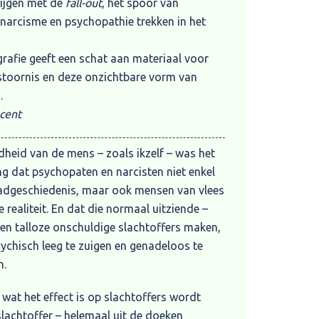
rijgen met de
fall-out
, het spoor van
narcisme en psychopathie trekken in het
grafie geeft een schat aan materiaal voor
 stoornis en deze onzichtbare vorm van
.
ocent
dheid van de mens – zoals ikzelf – was het
ing dat psychopaten en narcisten niet enkel
daadgeschiedenis, maar ook mensen van vlees
e realiteit. En dat die normaal uitziende –
n talloze onschuldige slachtoffers maken,
chisch leeg te zuigen en genadeloos te
n.
 wat het effect is op slachtoffers wordt
slachtoffer – helemaal uit de doeken