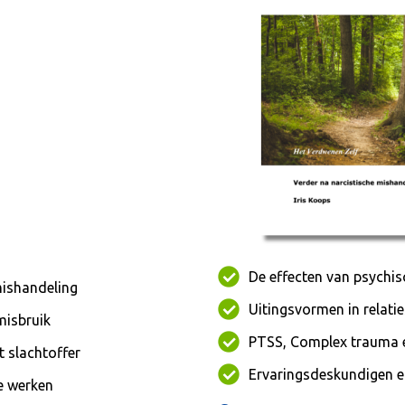
De effecten van psychi
mishandeling
Uitingsvormen in relatie
misbruik
PTSS, Complex trauma e
t slachtoffer
Ervaringsdeskundigen e
e werken