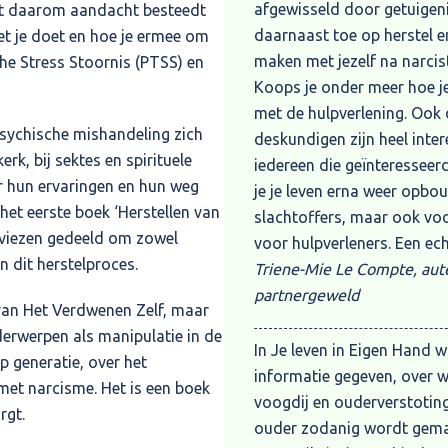
afgewisseld door getuigeni
rdt daarom aandacht besteedt
Met dit boek komt hier een 
daarnaast toe op herstel e
et je doet en hoe je ermee om
jezelf inschakelen.
maken met jezelf na narcist
che Stress Stoornis (PTSS) en
Ruben H.
Koops je onder meer hoe je
met de hulpverlening. Ook 
Dit boek is een aanrader v
sychische mishandeling zich
deskundigen zijn heel inter
gehad met met narcistisch
rk, bij sektes en spirituele
iedereen die geïnteresseerd
zeker hulpverleners. Ik raad
r hun ervaringen en hun weg
je je leven erna weer opbou
positieve reacties terug als
 het eerste boek ‘Herstellen van
slachtoffers, maar ook vo
of ik mijn eigen verhaal las
dviezen gedeeld om zowel
voor hulpverleners. Een ec
gedacht dat het aan mij lag,
n dit herstelproces.
Triene-Mie Le Compte, aut
is’. Het ondersteunt het h
partnergeweld
die in het boek zijn beschre
van Het Verdwenen Zelf, maar
Annette Hellinghuizer, psy
derwerpen als manipulatie in de
In Je leven in Eigen Hand 
p generatie, over het
informatie gegeven, over w
et narcisme. Het is een boek
voogdij en ouderverstoting
rgt.
ouder zodanig wordt geman