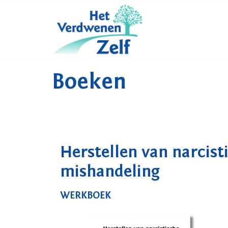
Skip
to
content
Boeken
Herstellen van narcist
mishandeling
WERKBOEK