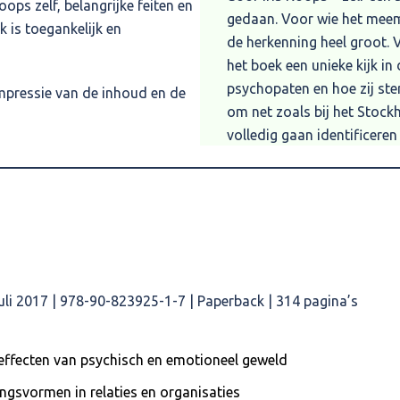
ps zelf, belangrijke feiten en
gedaan. Voor wie het meema
 is toegankelijk en
de herkenning heel groot. 
het boek een unieke kijk i
psychopaten en hoe zij ste
mpressie van de inhoud en de
om net zoals bij het Stock
volledig gaan identificeren
ontwikkelen en zichzelf voll
Brenda Casteleyn, wetensc
Ik heb werkelijk nog NOOIT
narcisme. Dank voor je uit
over deze vorm van mishand
professional als in mijn per
 juli 2017 | 978-90-823925-1-7 | Paperback | 314 pagina’s
Janneke, hulpverlener
effecten van psychisch en emotioneel geweld
Dit boek is subliem. Dat ze
ingsvormen in relaties en organisaties
vanuit ervaringsdeskundighe