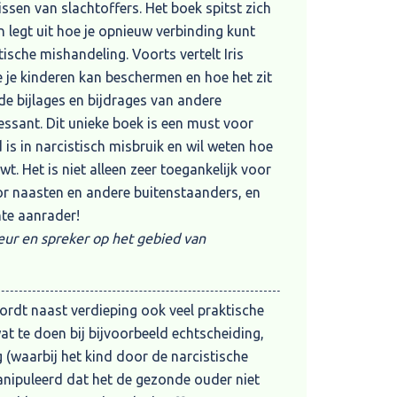
ssen van slachtoffers. Het boek spitst zich
einde aan en kun je de juiste hulp voor
n legt uit hoe je opnieuw verbinding kunt
ische mishandeling. Voorts vertelt Iris
 je kinderen kan beschermen en hoe het zit
de bijlages en bijdrages van andere
oor iedereen die te maken heeft of heeft
essant. Dit unieke boek is een must voor
e mishandeling. Slachtoffers maar ook
 is in narcistisch misbruik en wil weten hoe
 het al mijn cliënten aan en ik krijg zeer
wt. Het is niet alleen zeer toegankelijk voor
 ‘eindelijk iemand die me snapt!’, ‘het was
or naasten en andere buitenstaanders, en
’, ‘één en al herkenning’ of ‘ik heb jarenlang
hte aanrader!
 eindelijk begin ik te geloven dat dit niet zo
eur en spreker op het gebied van
erstelproces van slachtoffers! De opdrachten
ven zijn hierbij bruikbaar en helpend.
choloog, praktijkondersteuner GGZ
wordt naast verdieping ook veel praktische
at te doen bij bijvoorbeeld echtscheiding,
 (waarbij het kind door de narcistische
ipuleerd dat het de gezonde ouder niet