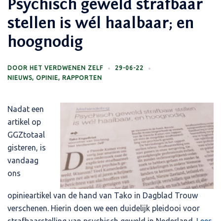
Psychisch geweld strafbaar
stellen is wél haalbaar; en
hoognodig
DOOR
HET VERDWENEN ZELF
29-06-22
NIEUWS
,
OPINIE
,
RAPPORTEN
Nadat een
artikel op
GGZtotaal
gisteren, is
vandaag
ons
opinieartikel van de hand van Tako in Dagblad Trouw
verschenen. Hierin doen we een duidelijk pleidooi voor
strafbaarstelling van psychisch geweld in Nederland.
Lees