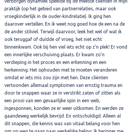
verborgen dynamiek speelde bij de meeste cliënten in mijn
praktijk (op het gebied van partnerrelaties, maar ook
vroegkinderlijk in de ouder-kindrelatie). Ik ging hen
daarover vertellen. En ik weet nog goed hoe de een na de
de ander stilviel. Terwijl daarvoor, leek het wel of wat ik
ook teruggaf of duidde of vroeg, het niet echt
binnenkwam. Ook bij hen viel iets echt op z’n plek! Er vond
een innerlijke verschuiving plaats. Er kwam zo’n
verdieping in het proces en een erkenning en een
herkenning. Het ophouden met te moeten veranderen
omdat er iets mis zou zijn met hen. Deze cliënten
vertoonden allemaal symptomen van ernstig trauma en
door te snappen waar ze in verstrikt zaten of zitten als
een prooi van een gevaarlijke spin in een web,
ingesponnen, konden ze er weer uitkomen. En werden ze
gaandeweg werkelijk bevrijd. En ontschuldigd. Alleen al
dit snappen, die kennis was van vitaal belang voor hen
om op weg te gaan naar werkelijke heling. Ik herinner me