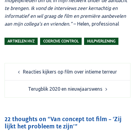
mogelijkheden om dit in mijn netwerk onder de aandacht
te brengen. Ik vond de interviews zeer kernachtig en
informatief en wil graag de film en première aanbevelen
aan mijn collega’s en vrienden.”
– Helen, professional
ARTIKELEN HVZ
COERCIVE CONTROL
HULPVERLENING
Post
Reacties kijkers op film over intieme terreur
navigation
Terugblik 2020 en nieuwjaarswens
22 thoughts on “
Van concept tot film – ‘Zij
lijkt het probleem te zijn’
”