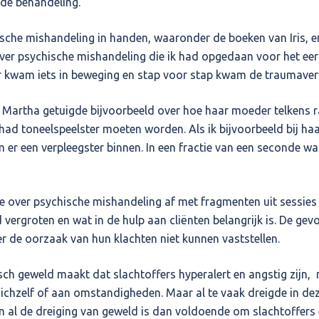
 de behandeling.”
ische mishandeling in handen, waaronder de boeken van Iris, en
r psychische mishandeling die ik had opgedaan voor het eerst
Er kwam iets in beweging en stap voor stap kwam de traumave
. Martha getuigde bijvoorbeeld over hoe haar moeder telkens 
d toneelspeelster moeten worden. Als ik bijvoorbeeld bij haa
er een verpleegster binnen. In een fractie van een seconde was
tie over psychische mishandeling af met fragmenten uit sessies m
vergroten en wat in de hulp aan cliënten belangrijk is. De gev
ter de oorzaak van hun klachten niet kunnen vaststellen.
sch geweld maakt dat slachtoffers hyperalert en angstig zijn
ichzelf of aan omstandigheden. Maar al te vaak dreigde in deze
een al de dreiging van geweld is dan voldoende om slachtoffers