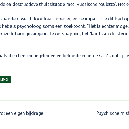
nde en destructieve thuissituatie met ’Russische roulette’. He
shandeld werd door haar moeder, en de impact die dit had op ha
s het als psycholoog soms een zoektocht. “Het is echter mogeli
zichtbare gevangenis te ontsnappen, het ‘land van duisternis’
nals die cliënten begeleiden en behandelen in de GGZ zoals psy
LING
rd: een eigen bijdrage
Psychische mish