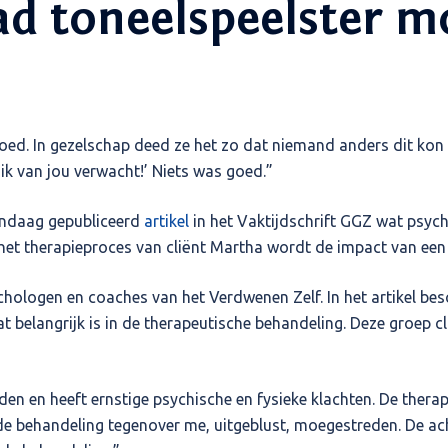
ad toneelspeelster 
goed. In gezelschap deed ze het zo dat niemand anders dit kon
t ik van jou verwacht!’ Niets was goed.”
andaag gepubliceerd
artikel
in het Vaktijdschrift GGZ wat psych
 het therapieproces van cliënt Martha wordt de impact van een 
chologen en coaches van het Verdwenen Zelf. In het artikel bes
t belangrijk is in de therapeutische behandeling. Deze groep c
 en heeft ernstige psychische en fysieke klachten. De therapie
n de behandeling tegenover me, uitgeblust, moegestreden. De a