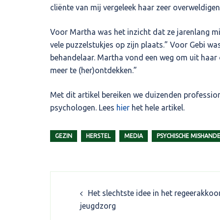
cliënte van mij vergeleek haar zeer overweldige
Voor Martha was het inzicht dat ze jarenlang mi
vele puzzelstukjes op zijn plaats.” Voor Gebi wa
behandelaar. Martha vond een weg om uit haar on
meer te (her)ontdekken.”
Met dit artikel bereiken we duizenden professio
psychologen. Lees
hier
het hele artikel.
GEZIN
HERSTEL
MEDIA
PSYCHISCHE MISHANDE
Post
Het slechtste idee in het regeerakkoo
navigation
jeugdzorg