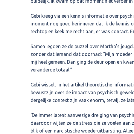
duidelijk. Ik kwam op dat moment niet verder in
Gebi kreeg via een kennis informatie over psych
moment nog goed herinneren dat ik de kennis ove
rechtop en keek me recht aan, er was contact. 
Samen legden ze de puzzel over Martha’s jeugd
zonder dat iemand dat doorhad: “Mijn moeder ha
mij heel gemeen. Dan ging de deur open en kwam 
veranderde totaal.”
Gebi wisselt in het artikel theoretische informa
bewustzijn over de impact van psychisch geweld 
dergelijke context zijn vaak enorm, terwijl ze la
‘De immer latent aanwezige dreiging van psychi
daardoor wijten ze de stress die ze voelen aan z
blik of een narcistische woede-uitbarsting. All