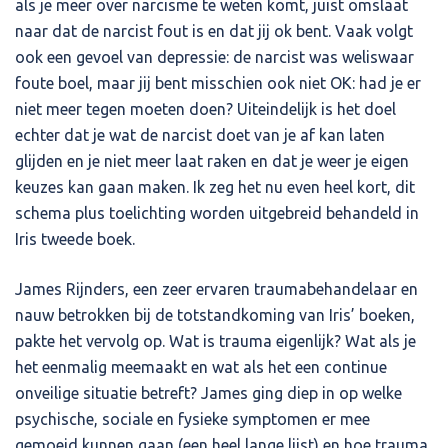
als je meer over narcisme te weten komt, juist omslaat
naar dat de narcist fout is en dat jij ok bent. Vaak volgt
ook een gevoel van depressie: de narcist was weliswaar
foute boel, maar jij bent misschien ook niet OK: had je er
niet meer tegen moeten doen? Uiteindelijk is het doel
echter dat je wat de narcist doet van je af kan laten
glijden en je niet meer laat raken en dat je weer je eigen
keuzes kan gaan maken. Ik zeg het nu even heel kort, dit
schema plus toelichting worden uitgebreid behandeld in
Iris tweede boek.
James Rijnders, een zeer ervaren traumabehandelaar en
nauw betrokken bij de totstandkoming van Iris’ boeken,
pakte het vervolg op. Wat is trauma eigenlijk? Wat als je
het eenmalig meemaakt en wat als het een continue
onveilige situatie betreft? James ging diep in op welke
psychische, sociale en fysieke symptomen er mee
gemoeid kunnen gaan (een heel lange lijst) en hoe trauma